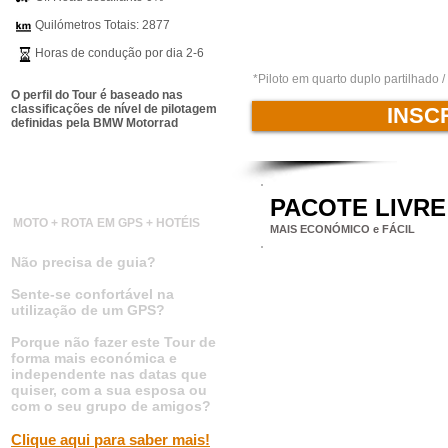
Quilómetros Totais: 2877
Horas de condução por dia 2-6
*Piloto em quarto duplo partilhado
O perfil do Tour é baseado nas
classificações de nível de pilotagem
INSC
definidas pela BMW Motorrad
1º Recebe o TourPack
PACOTE LIVRE
PACOTE AUTO-GUIADO
PASSO 1: No seu check in recebe
MOTO + ROTA EM GPS + HOTÉIS
MAIS ECONÓMICO e FÁCIL
Não precisa de guia?
Sente-se confortável na
utilização de um GPS?
Porque não fazer este Tour de
forma mais económica e
independente nas datas que
quiser, com a sua esposa ou
com o seu grupo de amigos?
Clique aqui para saber mais!