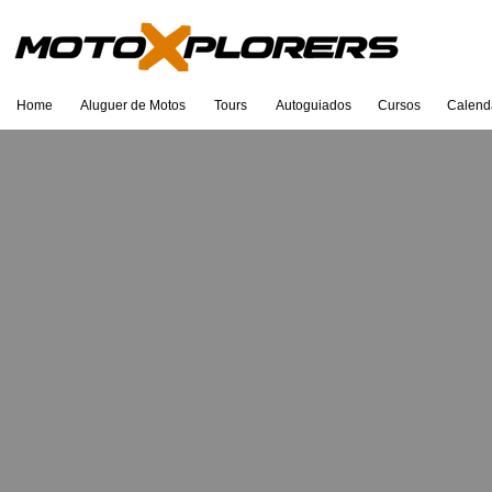
Home
Aluguer de Motos
Tours
Autoguiados
Cursos
Calend
Eu sou um título. Clique duas vezes
para editar.