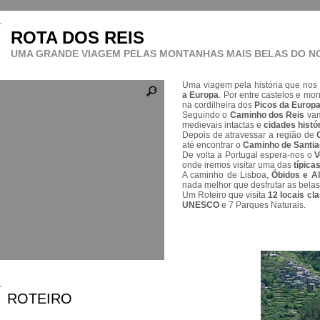
ROTA DOS REIS
UMA GRANDE VIAGEM PELAS MONTANHAS MAIS BELAS DO N
Uma viagem pela história que nos
a Europa
. Por entre castelos e m
na cordilheira dos
Picos da Europ
Seguindo o
Caminho dos Reis
vam
medievais intactas e
cidades histó
Depois de atravessar a região de
até encontrar o
Caminho de Santia
De volta a Portugal espera-nos o
V
onde iremos visitar uma das
típica
A caminho de Lisboa,
Óbidos e A
nada melhor que desfrutar as belas
Um Roteiro que visita
12 locais cl
UNESCO
e 7 Parques Naturais.
ROTEIRO