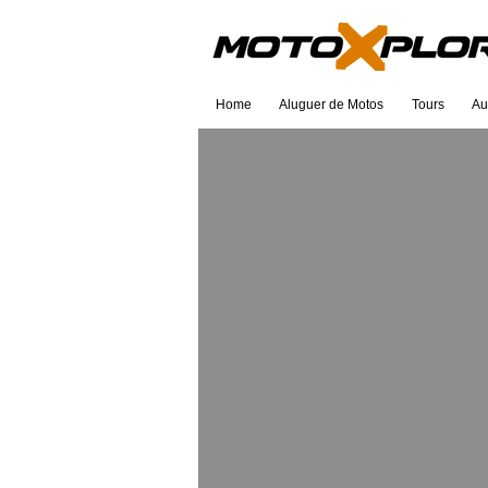
Home
Aluguer de Motos
Tours
Au
Eu sou um título. Clique d
para editar.