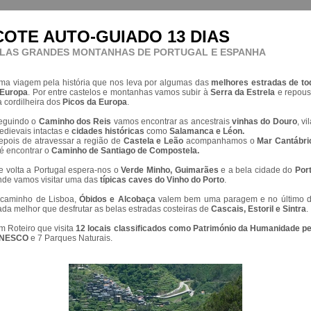
COTE AUTO-GUIADO 13 DIAS
PELAS GRANDES MONTANHAS DE PORTUGAL E ESPANHA
ma viagem pela história que nos leva por algumas das
melhores estradas de to
 Europa
. Por entre castelos e montanhas vamos subir à
Serra da Estrela
e repous
a cordilheira dos
Picos da Europa
.
eguindo o
Caminho dos Reis
vamos encontrar as ancestrais
vinhas do Douro
, vi
edievais intactas e
cidades históricas
como
Salamanca e Léon.
epois de atravessar a região de
Castela e Leão
acompanhamos o
Mar Cantábri
té encontrar o
Caminho de Santiago de Compostela.
e volta a Portugal espera-nos o
Verde Minho, Guimarães
e a bela cidade do
Por
nde vamos visitar uma das
típicas caves do Vinho do Porto
.
 caminho de Lisboa,
Óbidos e Alcobaça
valem bem uma paragem e no último d
ada melhor que desfrutar as belas estradas costeiras de
Cascais, Estoril e Sintra
.
m Roteiro que visita
12 locais classificados como Património da Humanidade pe
NESCO
e 7 Parques Naturais.