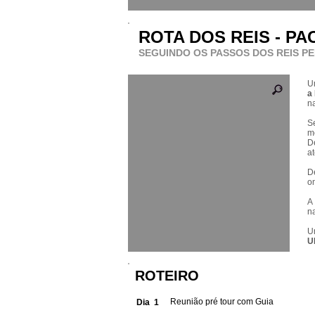
ROTA DOS REIS - PA
SEGUINDO OS PASSOS DOS REIS 
U
a
n
S
m
D
a
D
o
A
n
U
U
ROTEIRO
Reunião pré tour com Guia
Dia 1