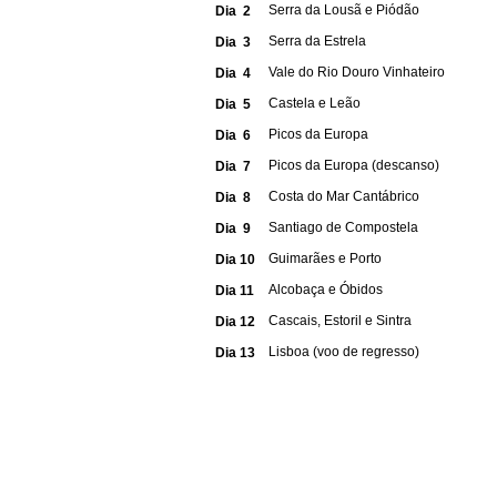
Serra da Lousã e Piódão
Dia 2
Serra da Estrela
Dia 3
Vale do Rio Douro Vinhateiro
Dia 4
Castela e Leão
Dia 5
Picos da Europa
Dia 6
Picos da Europa (descanso)
Dia 7
Costa do Mar Cantábrico
Dia 8
Santiago de Compostela
Dia 9
Guimarães e Porto
Dia 10
Alcobaça e Óbidos
Dia 11
Cascais, Estoril e Sintra
Dia 12
Lisboa (voo de regresso)
Dia 13