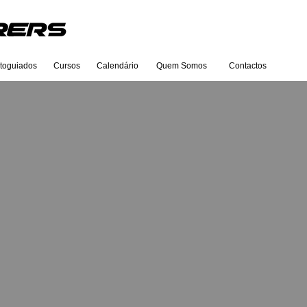
toguiados
Cursos
Calendário
Quem Somos
Contactos
uas vezes