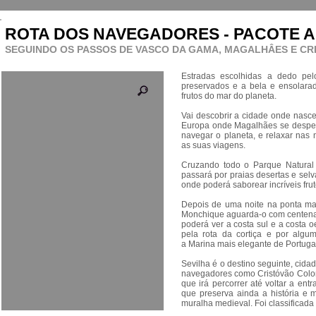
ROTA DOS NAVEGADORES - PACOTE A
SEGUINDO OS PASSOS DE VASCO DA GAMA, MAGALHÂES E C
Estradas escolhidas a dedo pel
preservados e a bela e ensolarad
frutos do mar do planeta.
Vai descobrir a cidade onde nasc
Europa onde Magalhães se desped
navegar o planeta, e relaxar na
as suas viagens.
Cruzando todo o Parque Natural d
passará por praias desertas e selv
onde poderá saborear incríveis frut
Depois de uma noite na ponta mai
Monchique aguarda-o com centena
poderá ver a costa sul e a costa o
pela rota da cortiça e por algum
a Marina mais elegante de Portuga
Sevilha é o destino seguinte, ci
navegadores como Cristóvão Colo
que irá percorrer até voltar a en
que preserva ainda a história e
muralha medieval. Foi classifica