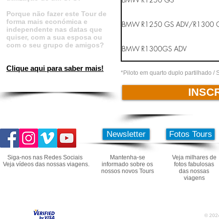
Porque não fazer este Tour de
forma mais económica e
BMW R1250 GS ADV/R1300 
independente nas datas que
quiser, com a sua esposa ou
com o seu grupo de amigos?
BMW R1300GS ADV
Clique aqui para sabe
r mais!
*Piloto em quarto duplo partilhado 
INSC
Newsletter
Fotos Tours
Siga-nos nas Redes Sociais
Mantenha-se
Veja milhares de
Veja vídeos das nossas viagens.
informado sobre os
fotos fabulosas
nossos novos Tours
das nossas
viagens
© 2024