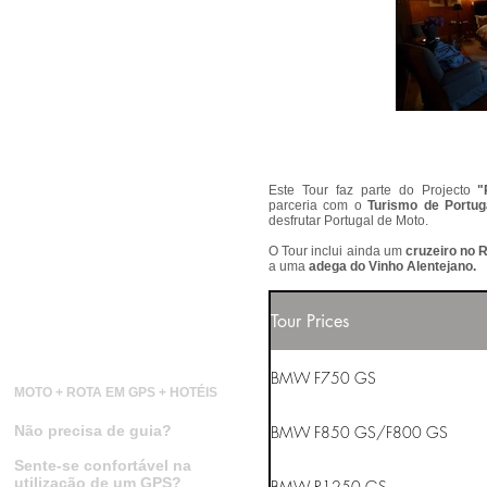
Este Tour faz parte do Projecto
"
parceria com o
Turismo de Portug
desfrutar Portugal de Moto.
O Tour inclui ainda um
cruzeiro no 
a uma
adega do Vinho Alentejano.
Tour Prices
PACOTE AUTO-GUIADO
BMW F750 GS
MOTO + ROTA EM GPS + HOTÉIS
BMW F850 GS/F800 GS
Não precisa de guia?
Sente-se confortável na
utilização de um GPS?
BMW R1250 GS