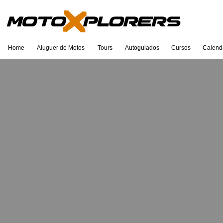
Home
Aluguer de Motos
Tours
Autoguiados
Cursos
Calend
Eu sou um título. Clique duas vezes
para editar.