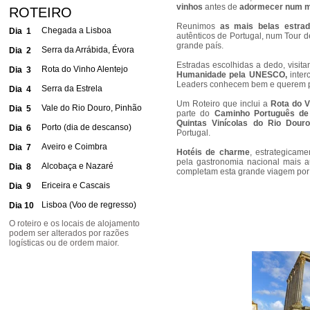
vinhos
antes de
adormecer num m
ROTEIRO
Reunimos
as mais belas estra
Chegada a Lisboa
Dia 1
autênticos de Portugal, num Tour
grande país.
Serra da Arrábida, Évora
Dia 2
Estradas escolhidas a dedo, visit
Rota do Vinho Alentejo
Dia 3
Humanidade pela UNESCO,
inter
Leaders conhecem bem e querem pa
Serra da Estrela
Dia 4
Um Roteiro que inclui a
Rota do V
Vale do Rio Douro, Pinhão
Dia 5
parte do
Caminho Português de
Quintas Vinícolas do Rio Douro
Porto (dia de descanso)
Dia 6
Portugal.
Aveiro e Coimbra
Dia 7
Hotéis de charme
, estrategicam
pela gastronomia nacional mais au
Alcobaça e Nazaré
Dia 8
completam esta grande viagem por
Ericeira e Cascais
Dia 9
Lisboa (Voo de regresso)
Dia 10
O roteiro e os locais de alojamento
podem ser alterados por razões
logísticas ou de ordem maior.