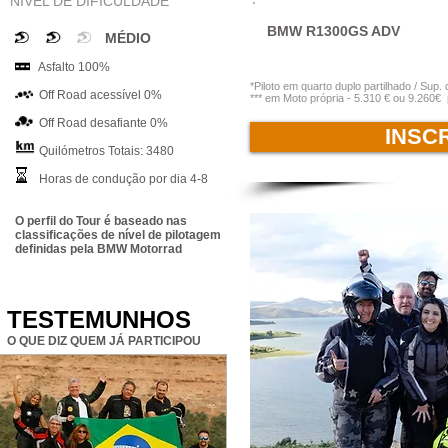
NÍVEL DE DIFICULDADE
BMW R1300GS ADV
MÉDIO
Asfalto 100%
*Piloto em quarto duplo partilhado / Sup
Off Road acessível 0%
*** em Moto própria - 5.310 € ou 9.260€ 
Off Road desafiante 0%
INSC
Quilómetros Totais: 3480
Horas de condução por dia 4-8
O perfil do Tour é baseado nas
classificações de nível de pilotagem
definidas pela BMW Motorrad
TESTEMUNHOS
O QUE DIZ QUEM JÁ PARTICIPOU