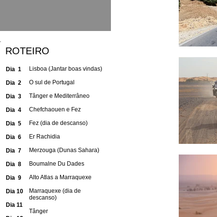
ROTEIRO
Lisboa (Jantar boas vindas)
Dia 1
O sul de Portugal
Dia 2
Tânger e Mediterrâneo
Dia 3
Chefchaouen e Fez
Dia 4
Fez (dia de descanso)
Dia 5
Er Rachidia
Dia 6
Merzouga (Dunas Sahara)
Dia 7
Boumalne Du Dades
Dia 8
Alto Atlas a Marraquexe
Dia 9
Marraquexe (dia de
Dia 10
descanso)
Dia 11
Tânger