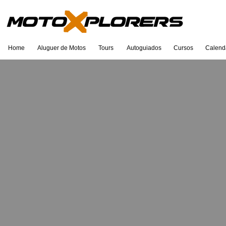
Home
Aluguer de Motos
Tours
Autoguiados
Cursos
Calend
Eu sou um título. Clique duas vezes
para editar.