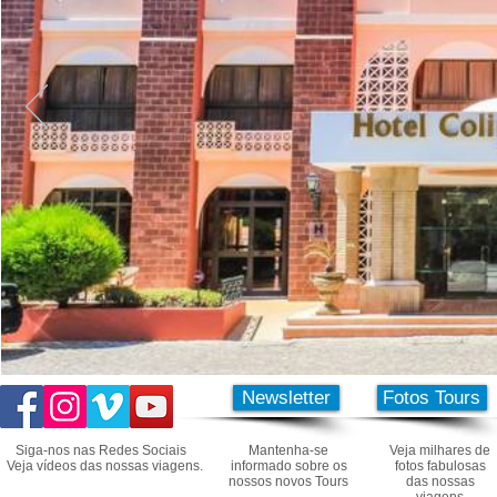
Newsletter
Fotos Tours
Siga-nos nas Redes Sociais
Mantenha-se
Veja milhares de
Veja vídeos das nossas viagens.
informado sobre os
fotos fabulosas
nossos novos Tours
das nossas