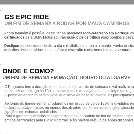
GS EPIC RIDE
UM FIM DE SEMANA A RODAR POR MAUS CAMINHOS -
Agora também é possível desfrutar de
passeios todo-o-terreno em Portugal
co
certificados
pela BMW Motorrad,
irão guiá-lo pelos trilhos
mais bonitos e desa
Desligue-se do stress do dia-a-dia
e revitalize o corpo e a mente. Venha desfr
dois dias descontraídos com a máxima
diversão e
uns bons kms de
aventura
.
ONDE E COMO?
UM FIM DE SEMANA EM MAÇÃO, DOURO OU ALGARVE
O Programa tem a duração de um dia e meio, ao fim de semana e vai realizar-s
terminamos domingo às 13h. Inclui uma noite de alojamento em single em reg
O ponto de encontro será o Hotel que serve de base ao evento, os participantes
Ao longo do fim-de-semana rodaremos em grupo cerca de 180kms divididos em 
incluirá passagens mais ou menos desafiantes, conforme as condições atmosfé
ligações em estradas asfaltadas.
Para a garantir que todos consigam tirar o maior partido do fim-de-semana com
ambos certificados pela BMW Motorrad. Não haverá veículo de apoio disponível