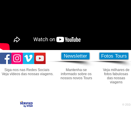
Newsletter
Fotos Tours
Siga-nos nas Redes Sociais
Mantenha-se
Veja milhares de
Veja vídeos das nossas viagens.
informado sobre os
fotos fabulosas
nossos novos Tours
das nossas
viagens
© 2024