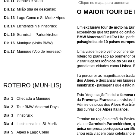
Dia 11
Génova e Milão
Clique no mapa para aumentar
Dia 12
Milão (dia de descanso)
O MAIOR TOUR DE
Dia 13
Lago Como e St. Moritz Alpes
Dia 14
Lichtenstein e Innsbruck
Um
exclusivo tour de moto na Eu
experiência que faz parte do catálo
Dia 15
Garmisch - Partenkirchen
BMW Motorrad Fuel For Life
, perf
paisagística de 10 países europeu
Dia 16
Munique (visita BMW)
Dia 17
Munique (Voo de regresso)
Uma viagem pelo velho continente
roteiro foi planeado ao pormenor p
visitar
lugares icónicos do Sul da 
grandiosas cidades como
Lisboa, 
Irá percorrer as magníficas
estrada
dos Alpes,
e descansar em lugares
ROTEIRO (MUN-LIS)
Innsbruck
- paisagens que estão na
Esta "degustação" inclui a
famosa r
Dia 1
Chegada a Munique
da
Provença Francesa
, as vistas 
Admire os picos dos
Alpes Austrí
Dia 2
Tour BMW Motorrad Days
das curvas dos
Alpes Italianos
.
Dia 3
Innsbruck
Termine na região alemã da Bavier
Dia 4
Liechtenstein
e St. Moritz
vila de
Garmisch-Partenkirchen
, 
única empresa portuguesa certifi
Dia 5
Alpes e Lago Como
criou esta viagem para celebrar o s