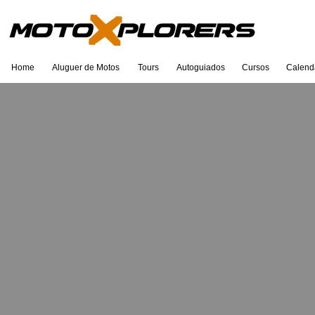
Home
Aluguer de Motos
Tours
Autoguiados
Cursos
Calend
Eu sou um título. Clique duas vezes
para editar.