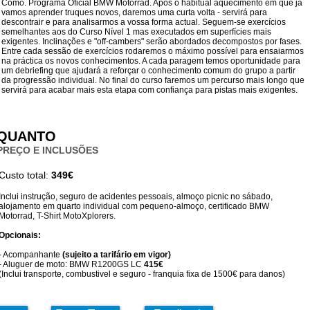
Como. Programa Oficial BMW Motorrad. Após o habitual aquecimento em que já
vamos aprender truques novos, daremos uma curta volta - servirá para
descontrair e para analisarmos a vossa forma actual. Seguem-se exercícios
semelhantes aos do Curso Nível 1 mas executados em superfícies mais
exigentes. Inclinações e "off-cambers" serão abordados decompostos por fases.
Entre cada sessão de exercícios rodaremos o máximo possível para ensaiarmos
na práctica os novos conhecimentos. A cada paragem temos oportunidade para
um debriefing que ajudará a reforçar o conhecimento comum do grupo a partir
da progressão individual. No final do curso faremos um percurso mais longo que
servirá para acabar mais esta etapa com confiança para pistas mais exigentes.
QUANTO
PREÇO E INCLUSÕES
Custo total:
349€
Inclui instrução, seguro de acidentes pessoais, almoço picnic no sábado,
alojamento em quarto individual com pequeno-almoço, certificado BMW
Motorrad, T-Shirt MotoXplorers.
Opcionais:
- Acompanhante
(sujeito a tarifário em vigor)
- Aluguer de moto: BMW R1200GS LC
415€
(Inclui transporte, combustivel e seguro - franquia fixa de 1500€ para danos)