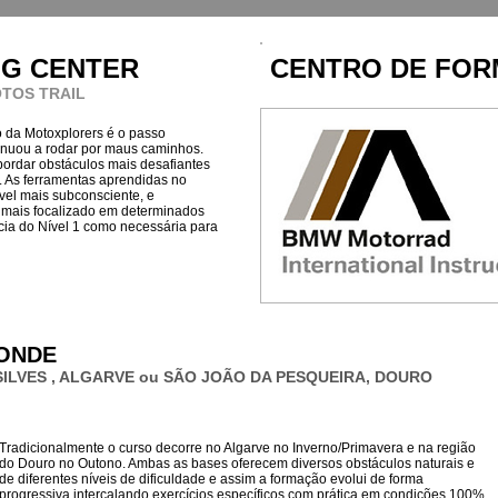
NG CENTER
CENTRO DE FOR
OTOS TRAI
L
o da Motoxplorers é o passo
tinuou a rodar por maus caminhos.
ordar obstáculos mais desafiantes
 As ferramentas aprendidas no
ível mais subconsciente, e
 mais focalizado em determinados
cia do Nível 1 como necessária para
ONDE
SILVES , ALGARVE ou SÃO JOÃO DA PESQUEIRA, DOURO
Tradicionalmente o curso decorre no Algarve no Inverno/Primavera e na região
do Douro no Outono. Ambas as bases oferecem diversos obstáculos naturais e
de diferentes níveis de dificuldade e assim a formação evolui de forma
progressiva intercalando exercícios específicos com prática em condições 100%