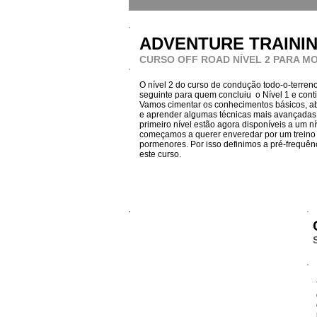
ADVENTURE TRAINI
CURSO OFF ROAD NÍVEL 2 PARA M
O nível 2 do curso de condução todo-o-terren
seguinte para quem concluiu o Nível 1 e con
Vamos cimentar os conhecimentos básicos, ab
e aprender algumas técnicas mais avançadas.
primeiro nível estão agora disponíveis a um n
começamos a querer enveredar por um treino
pormenores. Por isso definimos a pré-frequên
este curso.